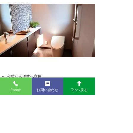
■トイレ
和式から洋式へ交換
手すりの取り付け
機能性やデザインの便器の交換 など
Phone
お問い合わせ
Topへ戻る